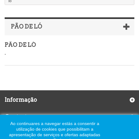
ló
PÃO DE LÓ
PÃO DE LÓ
.
Informação
Contactos
Ao continuares a navegar estás a consentir a
utilização de cookies que possibilitam a
apresentação de serviços e ofertas adaptadas