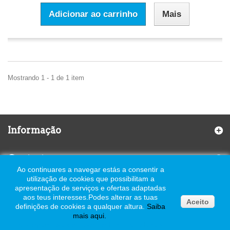
Adicionar ao carrinho
Mais
Mostrando 1 - 1 de 1 item
Informação
Contactos
Ao continuares a navegar estás a consentir a
utilização de cookies que possibilitam a
apresentação de serviços e ofertas adaptadas
aos teus interesses.
Podes alterar as tuas
Aceito
definições de cookies a qualquer altura.
Saiba
© 2026 Pasgelpan - Todos os Direitos Reservados - Todos os preços
mais
aqui
.
com iva incluído à taxa legal em vigor
Pasgelpan Loja de Cake Design - Pastelarias -