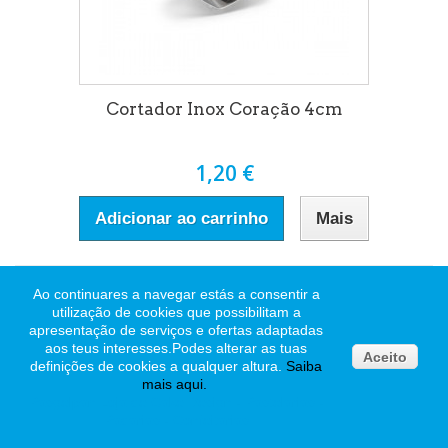
Cortador Inox Coração 4cm
1,20 €
Adicionar ao carrinho
Mais
Ao continuares a navegar estás a consentir a
utilização de cookies que possibilitam a
apresentação de serviços e ofertas adaptadas
aos teus interesses.
Podes alterar as tuas
Aceito
definições de cookies a qualquer altura.
Saiba
mais
aqui
.
Pasgelpan Loja de Cake Design - Pastelarias -
Padarias - Confeitarias