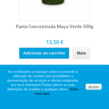
Pasta Concentrada Maça Verde 300g
13,50 €
Adicionar ao carrinho
Mais
Ao continuares a navegar estás a consentir a
utilização de cookies que possibilitam a
apresentação de serviços e ofertas adaptadas
aos teus interesses.
Podes alterar as tuas
Aceito
definições de cookies a qualquer altura.
Saiba
mais
aqui
.
Pasgelpan Loja de Cake Design - Pastelarias -
Padarias - Confeitarias