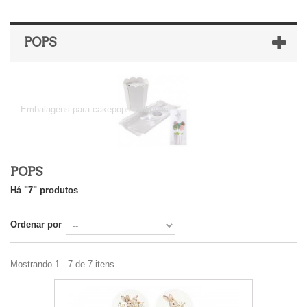
POPS
Pops
Embalagens para cakepops ,lollipops ...
POPS
Há "7" produtos
Ordenar por
Mostrando 1 - 7 de 7 itens