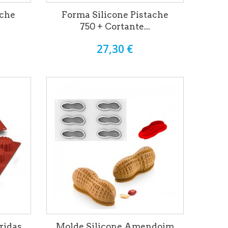
ache
Forma Silicone Pistache
750 + Cortante...
27,30 €
ridas
Molde Silicone Amendoim