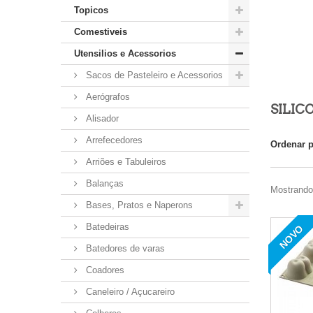
Topicos
Comestiveis
Utensilios e Acessorios
Sacos de Pasteleiro e Acessorios
Aerógrafos
SILIC
Alisador
Arrefecedores
Ordenar 
Arriões e Tabuleiros
Balanças
Mostrando 
Bases, Pratos e Naperons
Batedeiras
NOVO
Batedores de varas
Coadores
Caneleiro / Açucareiro