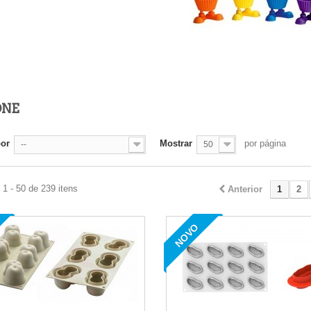
ONE
por
Mostrar
por página
--
50
1 - 50 de 239 itens
Anterior
1
2
NOVO