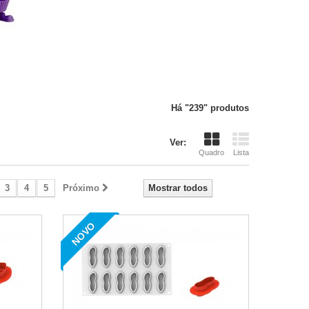
Há "239" produtos
Ver:
Quadro
Lista
3
4
5
Próximo
Mostrar todos
NOVO