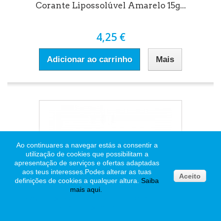
Corante Lipossolúvel Amarelo 15g...
4,25 €
Adicionar ao carrinho
Mais
Ao continuares a navegar estás a consentir a
utilização de cookies que possibilitam a
apresentação de serviços e ofertas adaptadas
aos teus interesses.
Podes alterar as tuas
Aceito
definições de cookies a qualquer altura.
Saiba
mais
aqui
.
Pasgelpan Loja de Cake Design - Pastelarias -
Padarias - Confeitarias