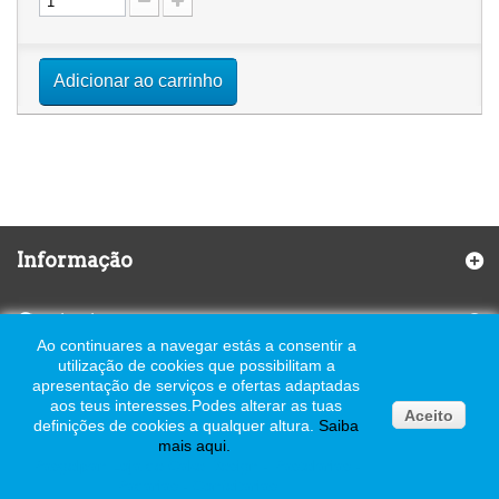
Adicionar ao carrinho
Informação
Contactos
Ao continuares a navegar estás a consentir a
utilização de cookies que possibilitam a
apresentação de serviços e ofertas adaptadas
aos teus interesses.
Podes alterar as tuas
Aceito
definições de cookies a qualquer altura.
Saiba
© 2026 Pasgelpan - Todos os Direitos Reservados - Todos os preços
mais
aqui
.
com iva incluído à taxa legal em vigor
Pasgelpan Loja de Cake Design - Pastelarias -
Padarias - Confeitarias