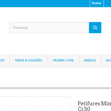
Entrar
IOS
TEMAS & OCASIÕES
TROMPE-L'OEIL
MARCAS
NO
Petifures Mi
Cj.50