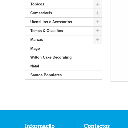
Topicos
Comestiveis
Utensilios e Acessorios
Temas & Ocasiões
Marcas
Mago
Wilton Cake Decorating
Natal
Santos Populares
Informação
Contactos