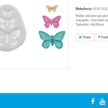
Referência
SILIK-SLK
Molde silicone que per
maçapão, chocolate ou
Tamanho: 44x28mm
Tweet
Parti