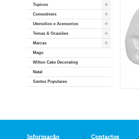
Topicos
Comestiveis
Utensilios e Acessorios
Temas & Ocasiões
Marcas
Mago
Wilton Cake Decorating
Natal
Santos Populares
Informação
Contactos