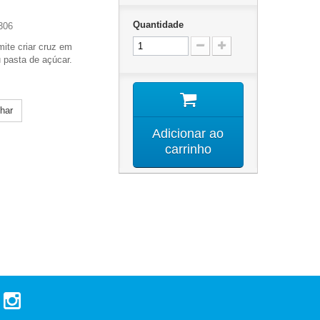
Quantidade
306
mite criar cruz em
 pasta de açúcar.
lhar
Adicionar ao
carrinho