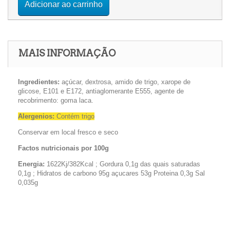
Adicionar ao carrinho
MAIS INFORMAÇÃO
Ingredientes:
açúcar, dextrosa, amido de trigo, xarope de
glicose, E101 e E172, antiaglomerante E555, agente de
recobrimento: goma laca.
Alergenios:
Contém trigo
Conservar em local fresco e seco
Factos nutricionais por 100g
Energia:
1622Kj/382Kcal ; Gordura 0,1g das quais saturadas
0,1g ; Hidratos de carbono 95g açucares 53g Proteina 0,3g Sal
0,035g