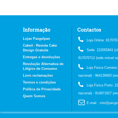
Informação
Contactos
Lojas Pasgelpan
Loja Online: 917070
Cakeit - Revista Cake
Sede: 222055841 (ch
Design Gratuita
Entregas e devoluções
917070712 (rede móvel na
Resolução Alternativa de
Loja Fisica Corroio
Litígios de Consumo
Livro reclamações
nacional) - 964130683 (re
Termos e condições
Loja Fisica Porto: 
Política de Privacidade
nacional) - 914971927 (re
Quem Somos
E-mail
: site@pasge