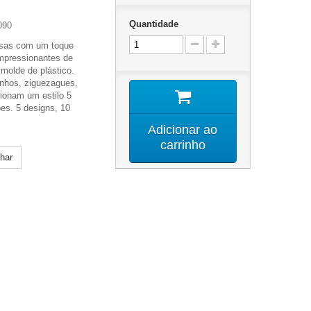
Quantidade
090
sas com um toque
mpressionantes de
molde de plástico.
nhos, ziguezagues,
cionam um estilo 5
ões. 5 designs, 10
Adicionar ao
carrinho
lhar