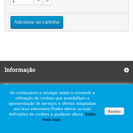
Adicionar ao carrinho
Informação
Contactos
Ao continuares a navegar estás a consentir a
utilização de cookies que possibilitam a
apresentação de serviços e ofertas adaptadas
aos teus interesses.
Podes alterar as tuas
Aceito
definições de cookies a qualquer altura.
Saiba
© 2026 Pasgelpan - Todos os Direitos Reservados - Todos os preços
mais
aqui
.
com iva incluído à taxa legal em vigor
Pasgelpan Loja de Cake Design - Pastelarias -
Padarias - Confeitarias